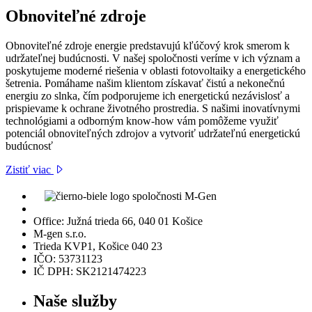
Obnoviteľné zdroje
Obnoviteľné zdroje energie predstavujú kľúčový krok smerom k
udržateľnej budúcnosti. V našej spoločnosti veríme v ich význam a
poskytujeme moderné riešenia v oblasti fotovoltaiky a energetického
šetrenia. Pomáhame našim klientom získavať čistú a nekonečnú
energiu zo slnka, čím podporujeme ich energetickú nezávislosť a
prispievame k ochrane životného prostredia. S našimi inovatívnymi
technológiami a odborným know-how vám pomôžeme využiť
potenciál obnoviteľných zdrojov a vytvoriť udržateľnú energetickú
budúcnosť
Zistiť viac
Office: Južná trieda 66, 040 01 Košice
M-gen s.r.o.
Trieda KVP1, Košice 040 23
IČO: 53731123
IČ DPH: SK2121474223
Naše služby